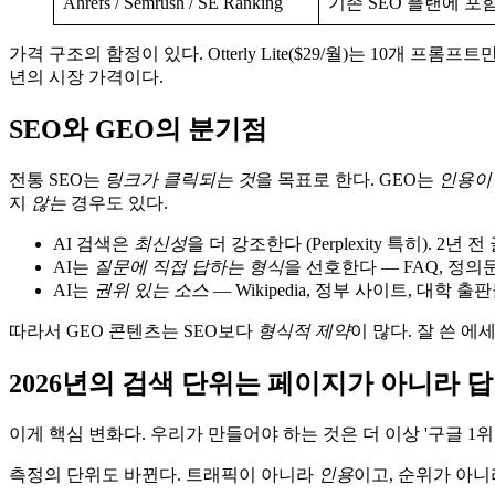
Ahrefs / Semrush / SE Ranking
기존 SEO 플랜에 포
가격 구조의 함정이 있다. Otterly Lite($29/월)는 10개 프롬프
년의 시장 가격이다.
SEO와 GEO의 분기점
전통 SEO는
링크가 클릭되는 것
을 목표로 한다. GEO는
인용이
지
않는
경우도 있다.
AI 검색은
최신성
을 더 강조한다 (Perplexity 특히). 
AI는
질문에 직접 답하는 형식
을 선호한다 — FAQ, 정의
AI는
권위 있는 소스
— Wikipedia, 정부 사이트, 대학 
따라서 GEO 콘텐츠는 SEO보다
형식적 제약
이 많다. 잘 쓴 에
2026년의 검색 단위는 페이지가 아니라 
이게 핵심 변화다. 우리가 만들어야 하는 것은 더 이상 '구글 1위
측정의 단위도 바뀐다. 트래픽이 아니라
인용
이고, 순위가 아