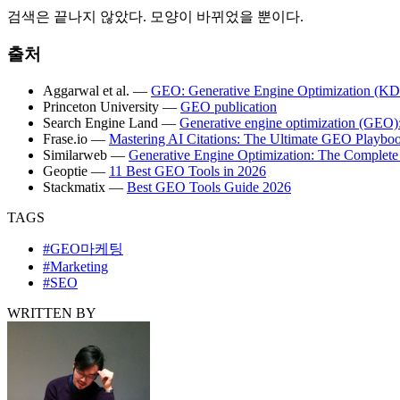
검색은 끝나지 않았다. 모양이 바뀌었을 뿐이다.
출처
Aggarwal et al. —
GEO: Generative Engine Optimization (K
Princeton University —
GEO publication
Search Engine Land —
Generative engine optimization (GEO)
Frase.io —
Mastering AI Citations: The Ultimate GEO Playbo
Similarweb —
Generative Engine Optimization: The Complet
Geoptie —
11 Best GEO Tools in 2026
Stackmatix —
Best GEO Tools Guide 2026
TAGS
#GEO마케팅
#Marketing
#SEO
WRITTEN BY