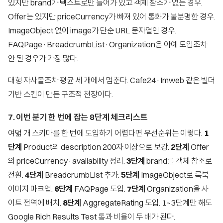
있지만 brand가 텍스트로만 들어가 있고 객체 참조가 없는 경우.
Offer는 있지만 priceCurrency가 빠져 있어 통화가 불분명한 경우.
ImageObject 없이 image가 단순 URL 문자열인 경우.
FAQPage·BreadcrumbList·Organization은 아예 도입조차
안 된 경우가 가장 많다.
대형 자사몰조차 평균 세 개에서 멈춘다. Cafe24·Imweb 같은 빌더
기반 스킨이 만든 구조적 천장이다.
7. 이번 분기 한 번에 잡는 8단계 체크리스트
여덟 개 스키마를 한 번에 도입하기 어렵다면 우선순위는 이렇다.
1
단계
Product의 description 200자 이상으로 보강.
2단계
Offer
의 priceCurrency·availability 정리.
3단계
brand를 객체 참조로
전환.
4단계
BreadcrumbList 추가.
5단계
ImageObject로 룩북
이미지 마크업.
6단계
FAQPage 도입.
7단계
Organization을 사
이트 전역에 배치.
8단계
AggregateRating 도입. 1~3단계만 해도
Google Rich Results Test 통과 비율이 두 배가 된다.