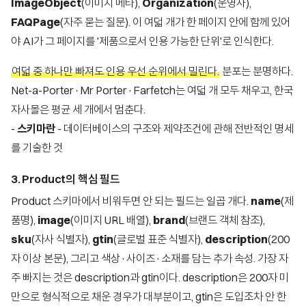
ImageObject
(이미지 메타),
Organization
(운영사),
FAQPage
(자주 묻는 질문). 이 여덟 개가 한 페이지 안에 함께 있어
야 AI가 그 페이지를 '제품으로서 인용 가능한 단위'로 인식한다.
여덟 중 하나만 빠져도 인용 우선 순위에서 밀린다.
분포는 분명하다.
Net-a-Porter·Mr Porter·Farfetch는 여덟 개 모두 채우고, 한국
자사몰은 평균 세 개에서 멈춘다.
-
스키마란
- 데이터베이스의 구조와 제약조건에 관해 전반적인 명세
를 기술한 것
3. Product의 핵심 필드
Product 스키마에서 비워두면 안 되는 필드는 일곱 개다.
name
(제
품명),
image
(이미지 URL 배열),
brand
(브랜드 객체 참조),
sku
(자사 식별자),
gtin
(글로벌 표준 식별자),
description
(200
자 이상 본문), 그리고 색상·사이즈·소재를 담는 추가 속성. 가장 자
주 빠지는 것은 description과 gtin이다. description은 200자 미
만으로 형식적으로 채운 경우가 대부분이고, gtin은 도입조차 안 한