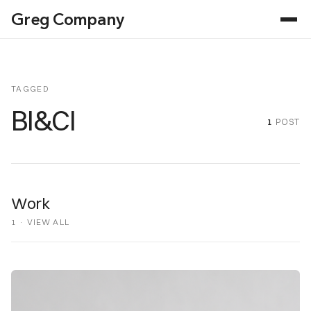
Greg Company
TAGGED
BI&CI
1
POST
Work
1 ·
VIEW ALL