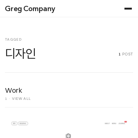
Greg Company
TAGGED
디자인
1
POST
Work
1 ·
VIEW ALL