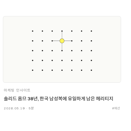
마케팅 인사이트
솔리드 옴므 38년, 한국 남성복에 유일하게 남은 헤리티지
2026.05.19 · 5분
#패션