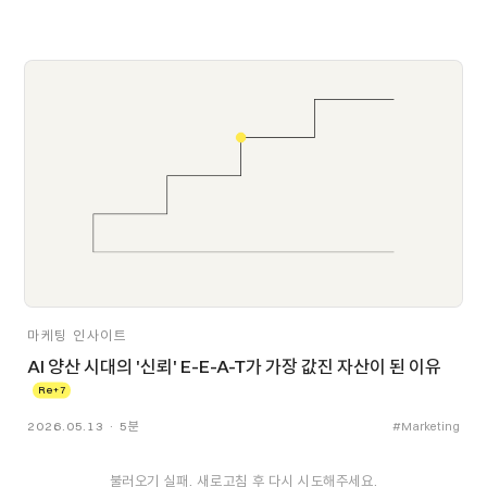
마케팅 인사이트
AI 양산 시대의 '신뢰' E-E-A-T가 가장 값진 자산이 된 이유
Re+7
2026.05.13 · 5분
#Marketing
불러오기 실패. 새로고침 후 다시 시도해주세요.