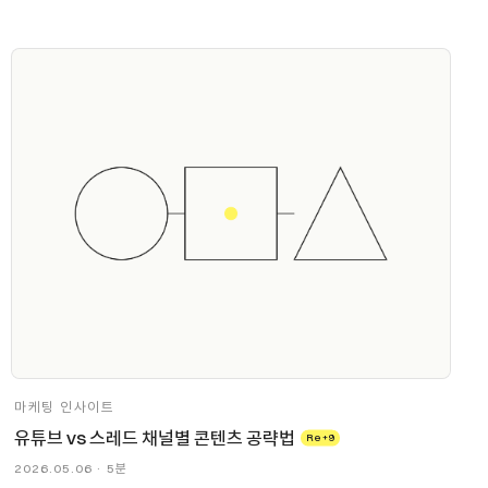
마케팅 인사이트
유튜브 vs 스레드 채널별 콘텐츠 공략법
Re+9
2026.05.06 · 5분