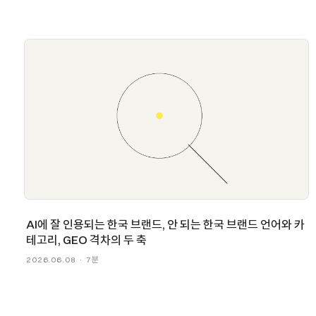
AI에 잘 인용되는 한국 브랜드, 안 되는 한국 브랜드 언어와 카
테고리, GEO 격차의 두 축
2026.06.08 · 7분