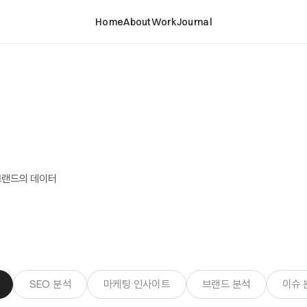
Home
About
Work
Journal
브랜드의 데이터
SEO 분석
마케팅 인사이트
브랜드 분석
이슈 