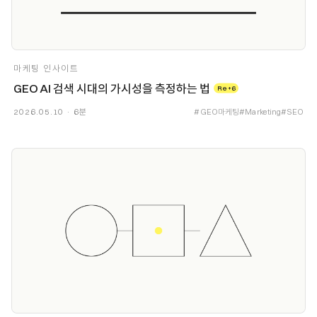
마케팅 인사이트
GEO AI 검색 시대의 가시성을 측정하는 법
Re+6
2026.05.10 · 6분
#GEO마케팅
#Marketing
#SEO