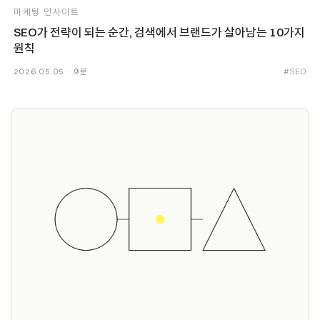
마케팅 인사이트
SEO가 전략이 되는 순간, 검색에서 브랜드가 살아남는 10가지
원칙
2026.05.05 · 9분
#SEO