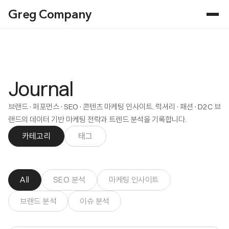
Greg Company
Journal
브랜드·퍼포먼스·SEO·콘텐츠 마케팅 인사이트. 럭셔리·패션·D2C 브
랜드의 데이터 기반 마케팅 전략과 트렌드 분석을 기록합니다.
카테고리
태그
All
SEO 분석
마케팅 인사이트
브랜드 분석
이슈 분석