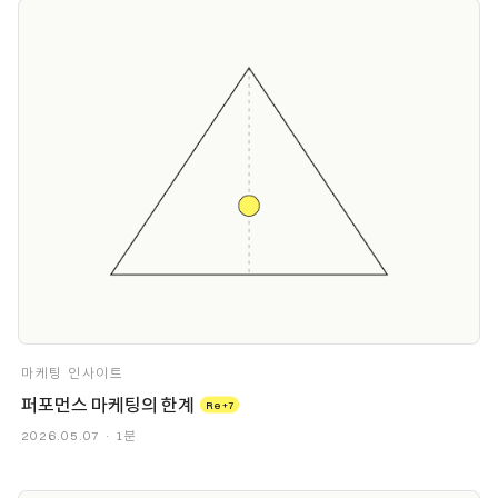
마케팅 인사이트
퍼포먼스 마케팅의 한계
Re+7
2026.05.07 · 1분