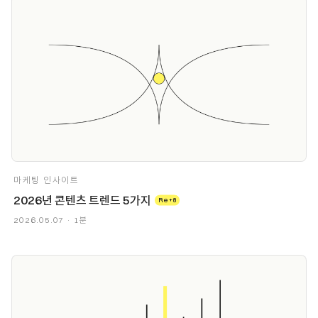
마케팅 인사이트
2026년 콘텐츠 트렌드 5가지
Re+8
2026.05.07 · 1분