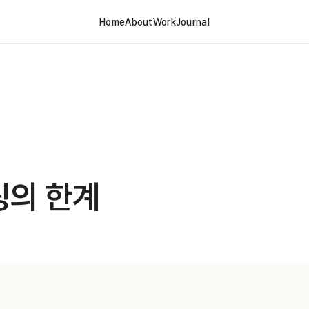
Home
About
Work
Journal
팅의 한계